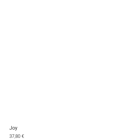
Joy
Preis
37,80 €