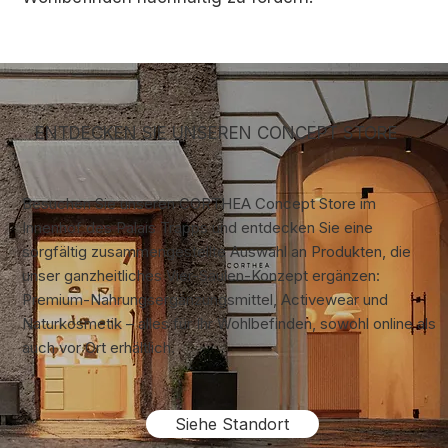
ENTDECKEN SIE UNSEREN CONCEPT STORE
Besuchen Sie unseren CORTHEA Concept Store im
Innenhof des Palais Trapps und entdecken Sie eine
sorgfältig zusammengestellte Auswahl an Produkten, die
unser ganzheitliches Vier-Säulen-Konzept ergänzen:
Premium-Nahrungsergänzungsmittel, Activewear und
Naturkosmetik – alles für Ihr Wohlbefinden, sowohl online als
auch vor Ort erhältlich.
Siehe Standort