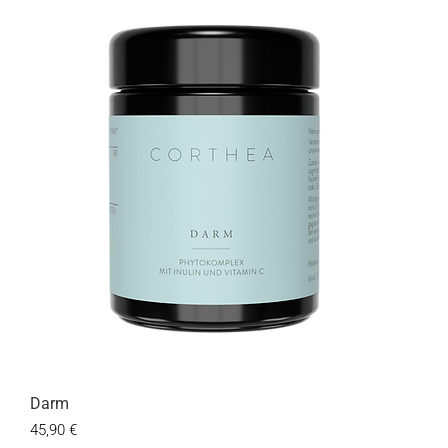
Darm
Preis
45,90 €