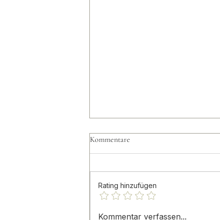
Kommentare
Rating hinzufügen
CORTHEA im Tirolerin
Kommentar verfassen...