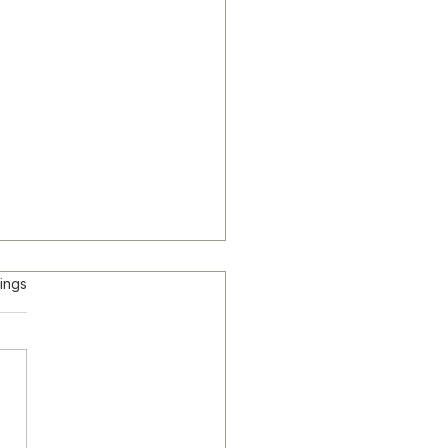
rtet.
ings
THEA im SANITAS