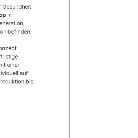
r Gesundheit 
app
 in 
neration, 
ohlbefinden 
onzept 
ristige 
t einer 
viduell auf 
reduktion bis 