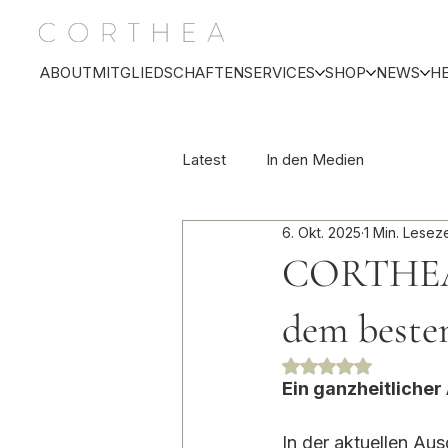
ABOUT
MITGLIEDSCHAFTEN
SERVICES
SHOP
NEWS
H
Latest
In den Medien
6. Okt. 2025
1 Min. Leseze
CORTHEA 
dem beste
Mit NaN von 5 Ste
Ein ganzheitliche
In der aktuellen Au