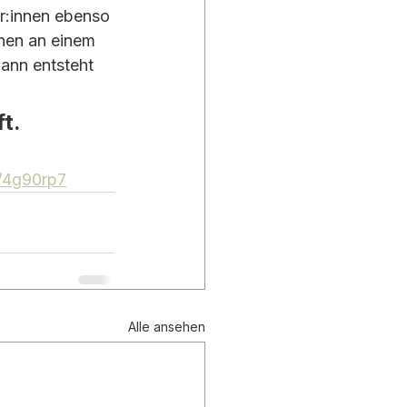
r:innen ebenso 
nen an einem 
dann entsteht 
t.
n/4g90rp7
Alle ansehen