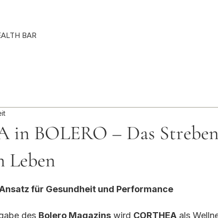
Punkte ansehen
EALTH BAR
it
in BOLERO – Das Streben
n Leben
rnen bewertet.
r Ansatz für Gesundheit und Performance
sgabe des 
Bolero Magazins
 wird 
CORTHEA
 als Welln