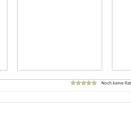
Mit 0 von 5 Sternen bewe
Noch keine Rat
CORTHEA in GQ Deutschland –
COR