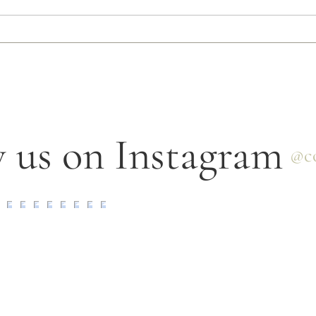
Longevity neu gedacht
Gesun
Ganzh
gedac
 us on Instagram
@co