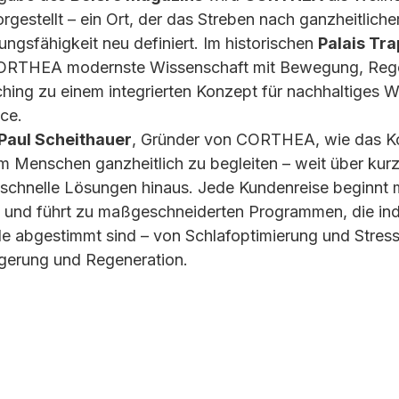
gestellt – ein Ort, der das Streben nach ganzheitliche
ngsfähigkeit neu definiert. Im historischen 
Palais Tr
CORTHEA modernste Wissenschaft mit Bewegung, Rege
ing zu einem integrierten Konzept für nachhaltiges W
ce.
Paul Scheithauer
, Gründer von CORTHEA, wie das K
m Menschen ganzheitlich zu begleiten – weit über kurzf
chnelle Lösungen hinaus. Jede Kundenreise beginnt mi
se und führt zu maßgeschneiderten Programmen, die indi
le abgestimmt sind – von Schlafoptimierung und Stress
igerung und Regeneration.