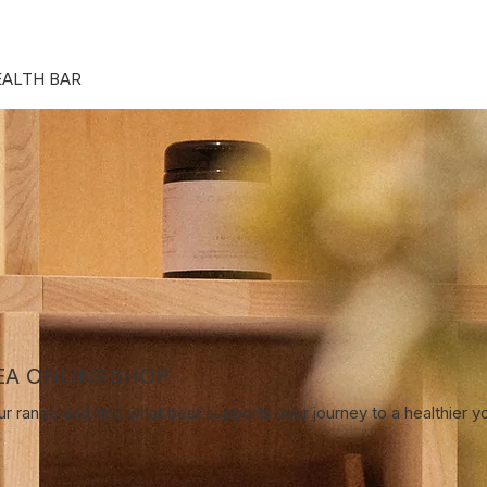
Punkte ansehen
EALTH BAR
EA ONLINESHOP
r range and find what best supports your journey to a healthier y