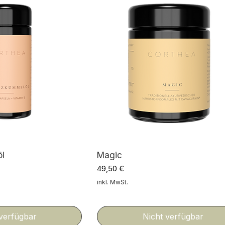
l
Magic
Preis
49,50 €
inkl. MwSt.
 verfügbar
Nicht verfügbar