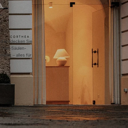
T
nd entdecken Sie
s Vier-Säulen-
etik – alles für