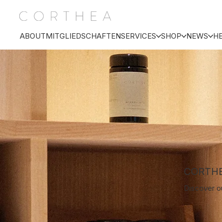
ABOUT
MITGLIEDSCHAFTEN
SERVICES
SHOP
NEWS
H
CORTH
Discover ou