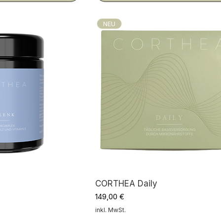
NEU
CORTHEA Daily
Preis
149,00 €
inkl. MwSt.