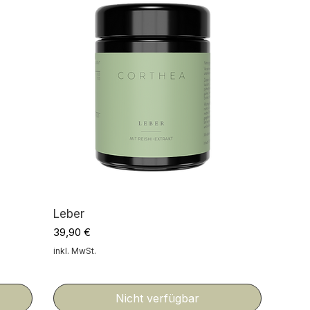
Leber
Preis
39,90 €
inkl. MwSt.
Nicht verfügbar