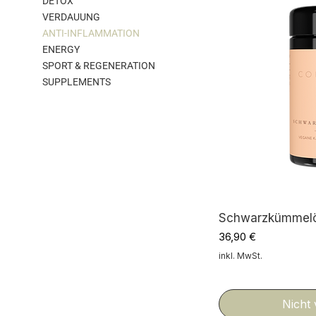
DETOX
VERDAUUNG
ANTI-INFLAMMATION
ENERGY
SPORT & REGENERATION
SUPPLEMENTS
Schwarzkümmelö
Preis
36,90 €
inkl. MwSt.
Nicht