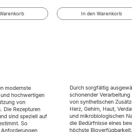
 Warenkorb
In den Warenkorb
Durch sorgfältig ausgewä
en modernste
schonender Verarbeitung 
n und hochwertigen
von synthetischen Zusätze
tützung von
Herz, Gehirn, Haut, Verd
g. Die Rezepturen
und mikrobiologischen Na
nd sind speziell auf
die Bedürfnisse eines be
estimmt. So
höchste Bioverfügbarkeit
n Anforderungen