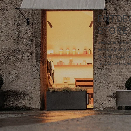
ENTDE
STORE
Besuchen Sie un
eine sorgfältig 
Konzept ergänze
Ihr Wohlbefinden,