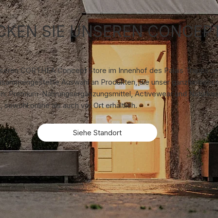
CKEN SIE UNSEREN CONCEP
seren CORTHEA Concept Store im Innenhof des Palais Trapps u
zusammengestellte Auswahl an Produkten, die unser ganzheitliche
n: Premium-Nahrungsergänzungsmittel, Activewear und Naturkosm
 sowohl online als auch vor Ort erhältlich.
Siehe Standort