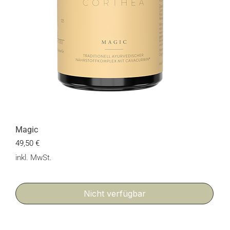
Magic
Preis
49,50 €
inkl. MwSt.
Nicht verfügbar