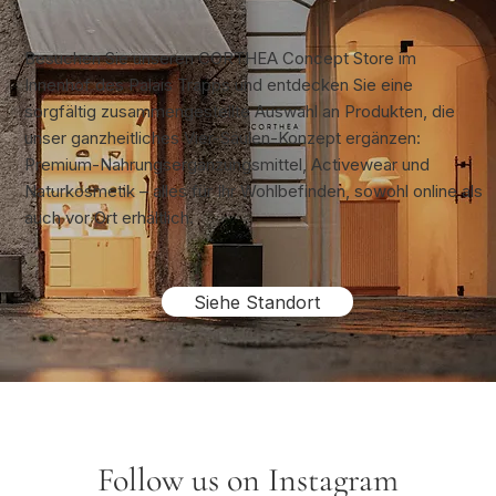
Besuchen Sie unseren CORTHEA Concept Store im
Innenhof des Palais Trapps und entdecken Sie eine
sorgfältig zusammengestellte Auswahl an Produkten, die
unser ganzheitliches Vier-Säulen-Konzept ergänzen:
Premium-Nahrungsergänzungsmittel, Activewear und
Naturkosmetik – alles für Ihr Wohlbefinden, sowohl online als
auch vor Ort erhältlich.
Siehe Standort
Follow us on Instagram