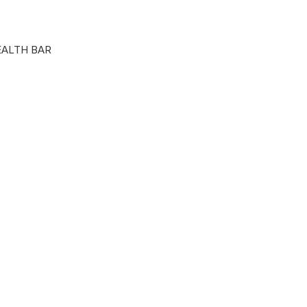
Punkte ansehen
EALTH BAR